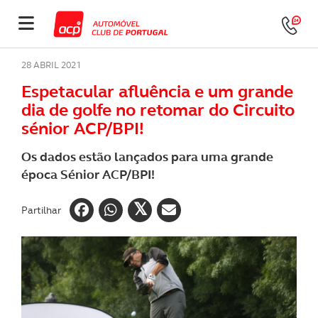
28 ABRIL 2021
Espetacular afluência e um grande
dia de golfe no retomar do Circuito
sénior ACP/BPI!
Os dados estão lançados para uma grande
época Sénior ACP/BPI!
Partilhar