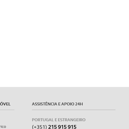
apenas com o seu
estar.
 na sua experiência de
MÓVEL
ASSISTÊNCIA E APOIO 24H
PORTUGAL E ESTRANGEIRO
(+351)
215 915 915
rico