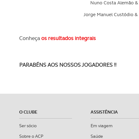
Nuno Costa Alemão & 
O ACP garantirá que as tran
consentimento e quando tal s
Jorge Manuel Custódio &
Realçamos que o bloqueio de 
navegação no Website e nos 
Conheça
os resultados integrais
Consulte a política de cookie
PARABÉNS AOS NOSSOS JOGADORES !!
O CLUBE
ASSISTÊNCIA
Ser sócio
Em viagem
Sobre o ACP
Saúde