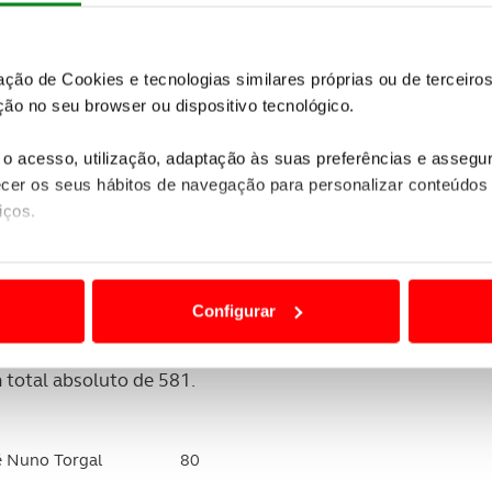
es 5 resultados individuais, a equipa totalizaou
418
inta
76
zação de Cookies e tecnologias similares próprias ou de tercei
Torgal
81
ão no seu browser ou dispositivo tecnológico.
Custódio
83
o acesso, utilização, adaptação às suas preferências e asseg
er os seus hábitos de navegação para personalizar conteúdos
 Alemão
88
iços.
oita
90
ão destas tecnologias dependem do seu consentimento, definind
eiredo
93
e limitando o acesso a informações durante a navegação no Web
Configurar
 a sua experiência digital, personalizar conteúdos e anúncios,
ara o agregado coletivo os dois melhores scores das
ciais, bem como para analisar dados de navegação no nosso web
m total absoluto de 581.
nformação, relativa à sua utilização do nosso site de publicidad
aíses terceiros.
é Nuno Torgal
80