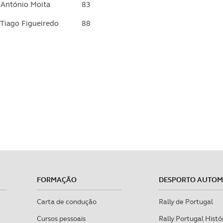
António Moita
83
sferências internacionais de dados pessoais serão realizadas 
e afigure estritamente necessário no contexto dos serviços a pr
 Tiago Figueiredo
88
certo tipo de Cookies e tecnologias similares pode ter impacto
serviços disponibilizados.
s do site.
FORMAÇÃO
DESPORTO AUTO
Carta de condução
Rally de Portugal
Cursos pessoais
Rally Portugal Histó