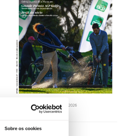
Revi
LER
JULHO 2026
Sobre os cookies