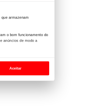
ros que armazenam
uram o bom funcionamento do
 e anúncios de modo a
o nesses termos e a todo o
site.
Aceitar
 para lhe proporcionar
site.
e e de análise, com parceiros