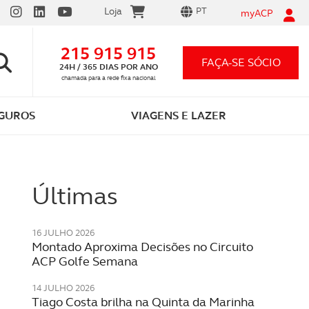
Loja
PT
myACP
215 915 915
FAÇA-SE SÓCIO
24H / 365 DIAS POR ANO
chamada para a rede fixa nacional
GUROS
VIAGENS E LAZER
Últimas
16 JULHO 2026
Montado Aproxima Decisões no Circuito
ACP Golfe Semana
Vantagens em ser sócio ACP
Carta por Pontos
App ACP Electric
Seguro automóvel 12,99€/mês
Festividades
14 JULHO 2026
As que conhece e as que o vão surpreender
Tudo o que precisa saber
Descarregue e comece já a carregar!
Preço único para qualquer carro
Celebre momentos inesquecíveis
Tiago Costa brilha na Quinta da Marinha