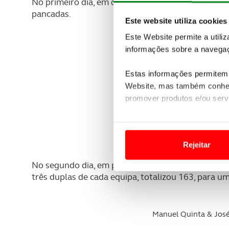
No primeiro dia, em que se aproveitavam os melhor
pancadas.
Este website utiliza cookies
Manuel Qu
Este Website permite a utili
José Nuno 
informações sobre a navegaç
Jorge Manuel 
Estas informações permitem 
Website, mas também conhec
Nuno Costa
promover produtos e/ou serv
António M
Em alguns casos, a utilizaç
Tiago Figu
tempo as suas preferências 
Rejeitar
Usamos cookies para melhorar
No segundo dia, em pares (foursomes), contando p
funcionalidades de redes so
três duplas de cada equipa, totalizou 163, para u
Adicionalmente partilhamos i
e organizações na UE e em p
Manuel Quinta & Jos