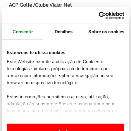
ACP Golfe /Clube Viajar Net
1. Paulo Lourenço Alves – 235 pontos
2. João Lourenço Carvalho – 196 pontos
3. Adriano Ferreira – 196 pontos
Senhoras
Consentir
Detalhes
Sobre os cookies
1. Marta Franco de Sousa – 375 pontos
2. Fátima Maria Pita – 310 pontos
3. Maria José Pinto – 305 pontos
Este website utiliza cookies
Ranking ACP/NBG
Este Website permite a utilização de Cookies e
1. João Lourenço Carvalho – 296 pontos
tecnologias similares próprias ou de terceiros que
2. Tiago Figueiredo – 285 pontos
armazenam informações sobre a navegação no seu
browser ou dispositivo tecnológico.
Estas informações permitem o acesso, utilização,
adaptação às suas preferências e asseguram o bom
funcionamento do Website, mas também conhecer os
seus hábitos de navegação para personalizar conteúdos
e anúncios de modo a promover produtos e/ou serviços.