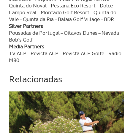
necessário no contexto dos serviços a prestar.
Quinta do Noval – Pestana Eco Resort – Dolce
Campo Real – Montado Golf Resort – Quinta do
Realçamos que o bloqueio de certo tipo de Cookies e
Vale – Quinta da Ria – Balaia Golf Village – BDR
tecnologias similares pode ter impacto na sua
Silver Partners
experiência de navegação no Website e nos serviços
Pousadas de Portugal – Oitavos Dunes – Nevada
disponibilizados.
Bob´s Golf
Media Partners
TV ACP – Revista ACP – Revista ACP Golfe – Radio
Consulte a política de cookies do site.
M80
Relacionadas