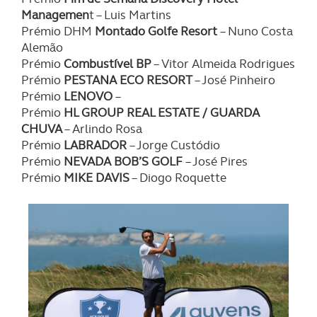
Managemen
t – Luis Martins
Prémio DHM
Montado Golfe Resort
– Nuno Costa
Alemão
Prémio
Combustível BP
– Vitor Almeida Rodrigues
Prémio
PESTANA ECO RESORT
– José Pinheiro
Prémio
LENOVO
–
Prémio
HL GROUP REAL ESTATE / GUARDA
CHUVA
– Arlindo Rosa
Prémio
LABRADOR
– Jorge Custódio
Prémio
NEVADA BOB’S GOLF
– José Pires
Prémio
MIKE DAVIS
– Diogo Roquette