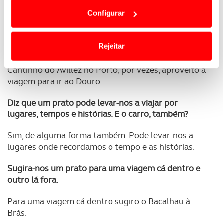
carro pois vivo muito perto do trabalho.
dependem do seu consentimento, definindo nesses
Configurar
termos e a todo o tempo as suas preferências e limitando
E nas viagens de lazer com a família?
o acesso a informações durante a navegação no
Website.
Também. Costumo passar férias no Algarve e,
Rejeitar
sempre que posso, no Alentejo. Nas visitas ao
Usamos cookies para melhorar a sua experiência digital,
Cantinho do Avillez no Porto, por vezes, aproveito a
personalizar conteúdos e anúncios, para lhe proporcionar
viagem para ir ao Douro.
funcionalidades de redes sociais, bem como para
analisar dados de navegação no nosso website.
Diz que um prato pode levar-nos a viajar por
lugares, tempos e histórias. E o carro, também?
Adicionalmente partilhamos informação, relativa à sua
Sim, de alguma forma também. Pode levar-nos a
utilização do nosso site de publicidade e de análise, com
lugares onde recordamos o tempo e as histórias.
parceiros e organizações na UE e em países terceiros.
Sugira-nos um prato para uma viagem cá dentro e
O ACP garantirá que as transferências internacionais de
outro lá fora.
dados pessoais serão realizadas apenas com o seu
consentimento e quando tal se afigure estritamente
Para uma viagem cá dentro sugiro o Bacalhau à
necessário no contexto dos serviços a prestar.
Brás.