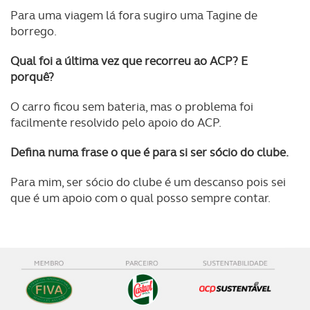
Realçamos que o bloqueio de certo tipo de Cookies e
Para uma viagem lá fora sugiro uma Tagine de
tecnologias similares pode ter impacto na sua
borrego.
experiência de navegação no Website e nos serviços
Qual foi a última vez que recorreu ao ACP? E
disponibilizados.
porquê?
Consulte a política de cookies do site.
O carro ficou sem bateria, mas o problema foi
facilmente resolvido pelo apoio do ACP.
Defina numa frase o que é para si ser sócio do clube.
Para mim, ser sócio do clube é um descanso pois sei
que é um apoio com o qual posso sempre contar.