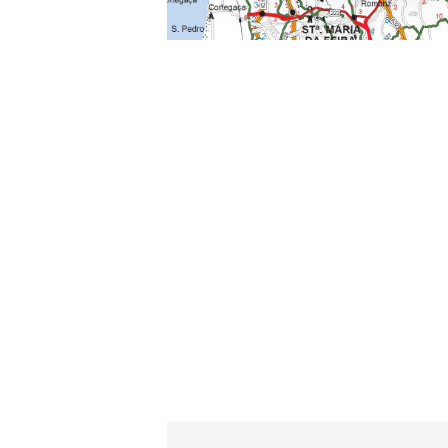
e organizações na UE e em p
O ACP garantirá que as tran
consentimento e quando tal s
Realçamos que o bloqueio de 
navegação no Website e nos 
Consulte a política de cookie