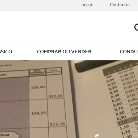
acp.pt
Contactos
SSICO
COMPRAR OU VENDER
CONDUZ
ÃO
SUGESTÕES PARA COMPRAR
CURSO 
REGULA
SUGESTÕES PARA VENDER
PREPAR
E
VENDER NO ACP
SUGESTÕ
 TER
IMPORTAR UM CLÁSSICO
OMENDADOS
MATRÍCULA DE ÉPOCA