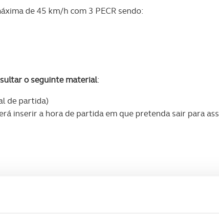
máxima de 45 km/h com 3 PECR sendo:
ultar o seguinte material
:
l de partida)
rá inserir a hora de partida em que pretenda sair para as
e treino, um na zona norte e outro perto de Lisboa. Bom tr