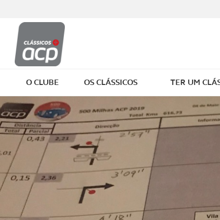
O CLUBE
OS CLÁSSICOS
TER UM CLÁ
ADERIR AO ACP CLÁSSICOS
O QUE É UM CLÁSSICO
CERTIFICAÇ
DESCONTOS
CLÁSSICOS COM HISTÓRIA
SEGURO
WHATSAPP ACP CLÁSSICOS
BIBLIOTECA DIGITAL
FISCALIDAD
O MEU 1º CARRO
CENTRO DE DOCUMENTAÇÃO
CUIDADOS A
REVISTA ACP CLÁSSICOS
NOTÍCIAS
ÓLEOS REC