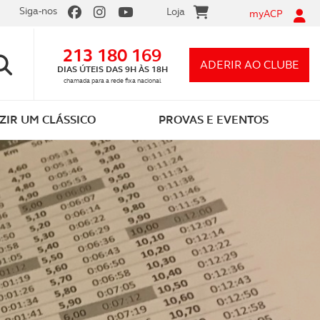
Siga-nos
Loja
myACP
213 180 169
ADERIR AO CLUBE
DIAS ÚTEIS DAS 9H ÀS 18H
chamada para a rede fixa nacional
IR UM CLÁSSICO
PROVAS E EVENTOS
DE NAVEGAÇÃO DE
EVENTOS ACP CLÁSSICOS
RIDADE
CALENDÁRIO DE EVENTOS
AR UM PASSEIO
GALERIA DE EVENTOS
ES DE PASSEIOS
ACP CLÁSSICOS CUP