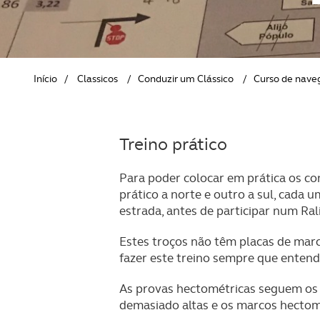
MERCHANDISING
PODCASTS TEMPO DE CLÁSSICOS
PEÇAS VEÍC
RELAÇÕES INTERNACIONAIS
LOJA E ACE
Início
/
Classicos
/
Conduzir um Clássico
/
Curso de nave
Treino prático
Para poder colocar em prática os c
prático a norte e outro a sul, cada 
estrada, antes de participar num Ra
Estes troços não têm placas de marc
fazer este treino sempre que entend
As provas hectométricas seguem os 
demasiado altas e os marcos hectom