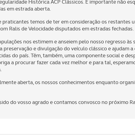
gularidade Histórica ACP Clássicos. É importante não esq
as em estrada aberta.
 praticantes temos de ter em consideração os restantes uti
om Ralis de Velocidade disputados em estradas fechadas.
pulações nos estimem e anseiem pelo nosso regresso às s
preservação e divulgação do veículo clássico e ajudam a d
das do país. Têm, também, uma componente social e desp
riga a procurar fazer cada vez melhor e para tal, esperam
.
lmente aberta, os nossos conhecimentos enquanto organiz
sido do vosso agrado e contamos convosco no próximo Ra