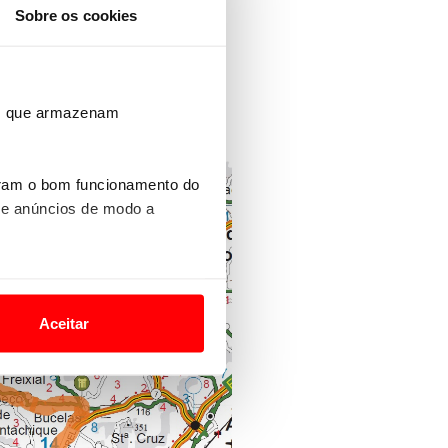
Sobre os cookies
ros que armazenam
uram o bom funcionamento do
 e anúncios de modo a
o nesses termos e a todo o
site.
Aceitar
 para lhe proporcionar
site.
e e de análise, com parceiros