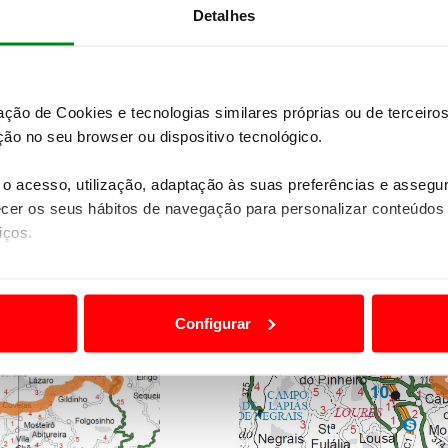
Documentos do Treino Sul:
Detalhes
- Carta de Controlo
- Road Book
zação de Cookies e tecnologias similares próprias ou de tercei
- Tabelas Médias
ão no seu browser ou dispositivo tecnológico.
o acesso, utilização, adaptação às suas preferências e asseg
er os seus hábitos de navegação para personalizar conteúdos
iços.
ão destas tecnologias dependem do seu consentimento, definind
e limitando o acesso a informações durante a navegação no Web
Configurar
 a sua experiência digital, personalizar conteúdos e anúncios,
ciais, bem como para analisar dados de navegação no nosso web
nformação, relativa à sua utilização do nosso site de publicidad