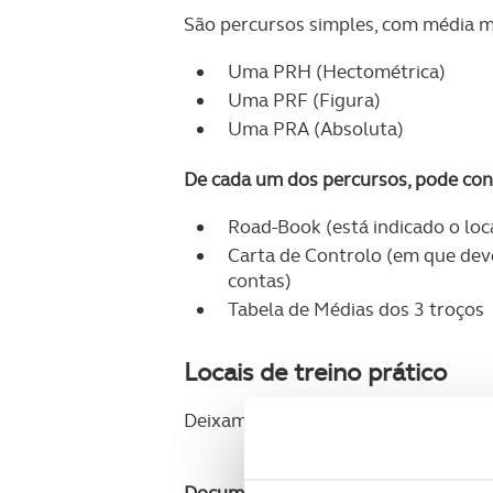
São percursos simples, com média 
Uma PRH (Hectométrica)
Uma PRF (Figura)
Uma PRA (Absoluta)
De cada um dos percursos, pode cons
Road-Book (está indicado o loca
Carta de Controlo (em que deve
contas)
Tabela de Médias dos 3 troços
Locais de treino prático
Deixamos à sua disposição 2 locais d