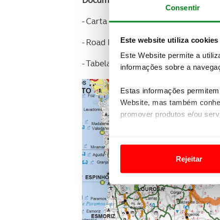
Documentos do Treino Norte:
Consentir
- Carta de Controlo
Este website utiliza cookies
- Road Book
Este Website permite a utili
- Tabelas Médias
informações sobre a navegaç
Estas informações permitem 
Website, mas também conhec
promover produtos e/ou serv
Em alguns casos, a utilizaç
tempo as suas preferências 
Rejeitar
Usamos cookies para melhorar
funcionalidades de redes so
Adicionalmente partilhamos i