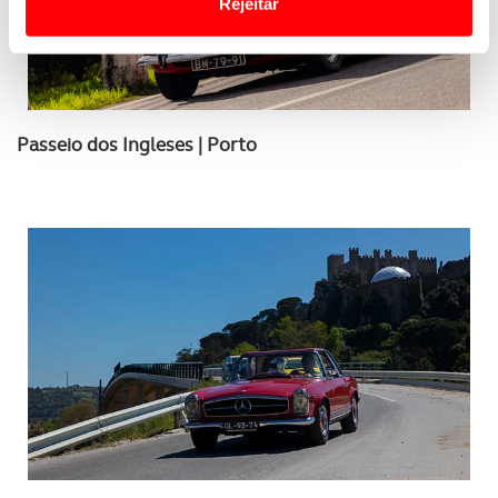
Rejeitar
Usamos cookies para melhorar a sua experiência digital,
personalizar conteúdos e anúncios, para lhe proporcionar
funcionalidades de redes sociais, bem como para
analisar dados de navegação no nosso website.
Passeio dos Ingleses | Porto
Adicionalmente partilhamos informação, relativa à sua
utilização do nosso site de publicidade e de análise, com
parceiros e organizações na UE e em países terceiros.
O ACP garantirá que as transferências internacionais de
dados pessoais serão realizadas apenas com o seu
consentimento e quando tal se afigure estritamente
necessário no contexto dos serviços a prestar.
Realçamos que o bloqueio de certo tipo de Cookies e
tecnologias similares pode ter impacto na sua
experiência de navegação no Website e nos serviços
disponibilizados.