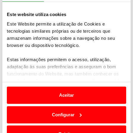
Passeio Clássicos TT
Este website utiliza cookies
Este Website permite a utilização de Cookies e
tecnologias similares próprias ou de terceiros que
armazenam informações sobre a navegação no seu
browser ou dispositivo tecnológico.
Estas informações permitem o acesso, utilização,
adaptação às suas preferências e asseguram o bom
funcionamento do Website, mas também conhecer os
seus hábitos de navegação para personalizar conteúdos
Passeio dos Ingleses | Lisboa
e anúncios de modo a promover produtos e/ou serviços.
Aceitar
Em alguns casos, a utilização destas tecnologias
dependem do seu consentimento, definindo nesses
Configurar
termos e a todo o tempo as suas preferências e limitando
o acesso a informações durante a navegação no
Website.