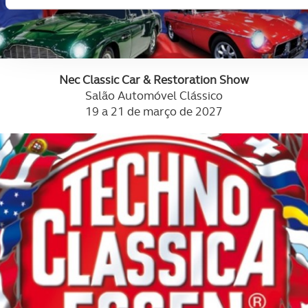
Adicionalmente partilhamos informação, relativa à sua utiliz
de publicidade e de análise, com parceiros e organizações 
terceiros.
Nec Classic Car & Restoration Show
O ACP garantirá que as transferências internacionais de da
Salão Automóvel Clássico
realizadas apenas com o seu consentimento e quando tal se 
19 a 21 de março de 2027
estritamente necessário no contexto dos serviços a prestar.
Realçamos que o bloqueio de certo tipo de Cookies e tecnolo
pode ter impacto na sua experiência de navegação no Websi
disponibilizados.
Consulte a política de cookies do site.