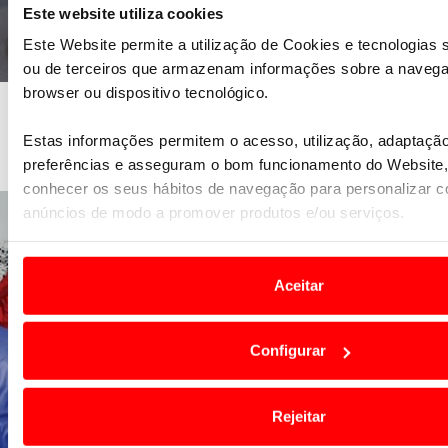
Este website utiliza cookies
Este Website permite a utilização de Cookies e tecnologias s
ou de terceiros que armazenam informações sobre a naveg
browser ou dispositivo tecnológico.
Salão Motorclássico - Lisboa
Salão Automóvel Clássico
Estas informações permitem o acesso, utilização, adaptaçã
5 a 7 de março de 2027
preferências e asseguram o bom funcionamento do Websit
conhecer os seus hábitos de navegação para personalizar c
anúncios de modo a promover produtos e/ou serviços.
Em alguns casos, a utilização destas tecnologias dependem
consentimento, definindo nesses termos e a todo o tempo a
Aceitar
preferências e limitando o acesso a informações durante a 
Website.
Configurar
Usamos cookies para melhorar a sua experiência digital, per
conteúdos e anúncios, para lhe proporcionar funcionalidades
Rejeitar
bem como para analisar dados de navegação no nosso webs