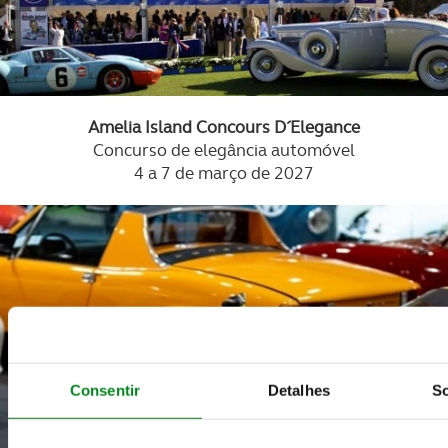
Amelia Island Concours D´Elegance
Concurso de elegância automóvel
4 a 7 de março de 2027
Consentir
Detalhes
So