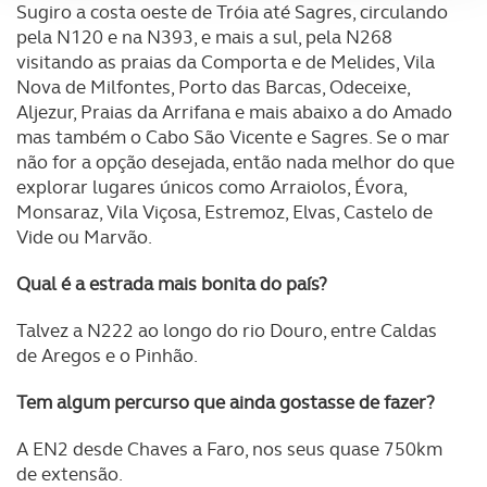
Sugiro a costa oeste de Tróia até Sagres, circulando
Adicionalmente partilhamos informação, relativa à sua
pela N120 e na N393, e mais a sul, pela N268
utilização do nosso site de publicidade e de análise, com
visitando as praias da Comporta e de Melides, Vila
Nova de Milfontes, Porto das Barcas, Odeceixe,
parceiros e organizações na UE e em países terceiros.
Aljezur, Praias da Arrifana e mais abaixo a do Amado
mas também o Cabo São Vicente e Sagres. Se o mar
O ACP garantirá que as transferências internacionais de
não for a opção desejada, então nada melhor do que
dados pessoais serão realizadas apenas com o seu
explorar lugares únicos como Arraiolos, Évora,
consentimento e quando tal se afigure estritamente
Monsaraz, Vila Viçosa, Estremoz, Elvas, Castelo de
necessário no contexto dos serviços a prestar.
Vide ou Marvão.
Realçamos que o bloqueio de certo tipo de Cookies e
Qual é a estrada mais bonita do país?
tecnologias similares pode ter impacto na sua
experiência de navegação no Website e nos serviços
Talvez a N222 ao longo do rio Douro, entre Caldas
disponibilizados.
de Aregos e o Pinhão.
Consulte a política de cookies do site.
Tem algum percurso que ainda gostasse de fazer?
A EN2 desde Chaves a Faro, nos seus quase 750km
de extensão.