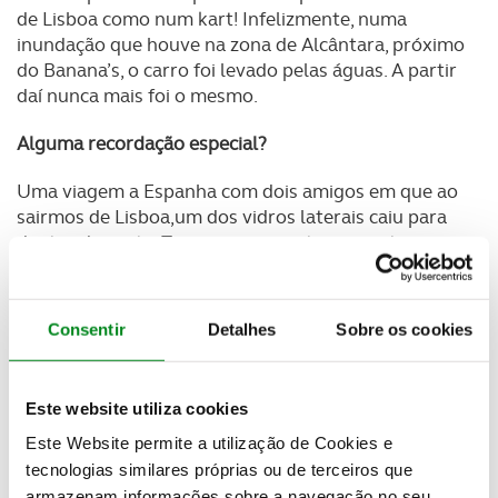
de Lisboa como num kart! Infelizmente, numa
inundação que houve na zona de Alcântara, próximo
do Banana’s, o carro foi levado pelas águas. A partir
daí nunca mais foi o mesmo.
Alguma recordação especial?
Uma viagem a Espanha com dois amigos em que ao
sairmos de Lisboa,um dos vidros laterais caiu para
dentro da porta. Tivemos que continuar noite
dentro até Madrid com temperaturas negativas.
O carro é um bom companheiro de viagem?
Consentir
Detalhes
Sobre os cookies
Sim, porque faz o que se lhe pede, não pede para
parar e quase nunca falha. Por razões profi ssionais
Este website utiliza cookies
faço muitos quilómetros de estrada e muitas vezes
dou por mim a falar com ele.
Este Website permite a utilização de Cookies e
tecnologias similares próprias ou de terceiros que
Portugal é um bom destino para viajar de carro?
armazenam informações sobre a navegação no seu