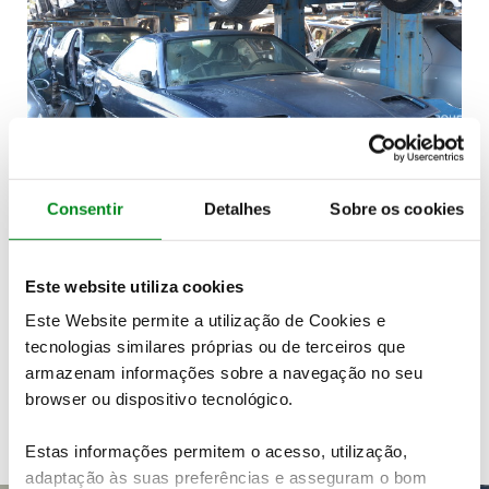
A VALORCAR é uma entidade privada, sem fins
Consentir
Detalhes
Sobre os cookies
lucrativos, cujo capital social pertence em 95% à
Associação Automóvel de Portugal (ACAP) e em 5% à
Associação das Empresas Portuguesas para o Sector
Este website utiliza cookies
do Ambiente (AEPSA). A empresa, que gere o Sistema
Este Website permite a utilização de Cookies e
Integrado de Gestão de Veículos em Fim de Vida
tecnologias similares próprias ou de terceiros que
(SIGVFV) organiza e monitoriza uma extensa rede de
armazenam informações sobre a navegação no seu
centros de abate nacionais.
browser ou dispositivo tecnológico.
Veja também
Estas informações permitem o acesso, utilização,
adaptação às suas preferências e asseguram o bom