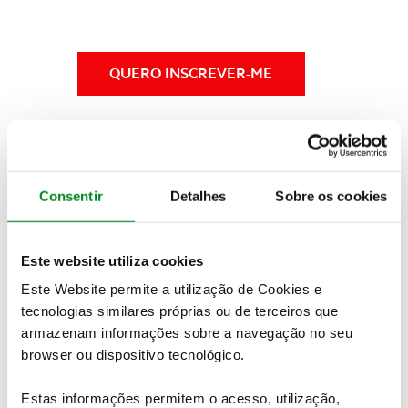
QUERO INSCREVER-ME
Até
27 de setembro
(sócios ACP Clássicos): 140 €
para 2 pessoas
Consentir
Detalhes
Sobre os cookies
Até
27 de setembro
(não sócios): 165 € para 2
pessoas
De
28
de setembro a 4 de outubro
(sócios ACP
Este website utiliza cookies
Clássicos): 165 € para 2 pessoas
Este Website permite a utilização de Cookies e
De
28
de setembro a 4 de outubro
(não sócios):
tecnologias similares próprias ou de terceiros que
190 € para 2 pessoas
armazenam informações sobre a navegação no seu
browser ou dispositivo tecnológico.
- Palace Hotel da Curia: 130 € (por quarto)
- Pessoa Extra (para além dos 2 elementos da
Estas informações permitem o acesso, utilização,