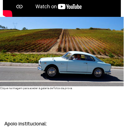
O ACP garantirá que as transferências internacionais de
dados pessoais serão realizadas apenas com o seu
consentimento e quando tal se afigure estritamente
necessário no contexto dos serviços a prestar.
Realçamos que o bloqueio de certo tipo de Cookies e
tecnologias similares pode ter impacto na sua
experiência de navegação no Website e nos serviços
disponibilizados.
Consulte a política de cookies do site.
Clique na imagem para aceder à galeria de fotos da prova
Apoio institucional: