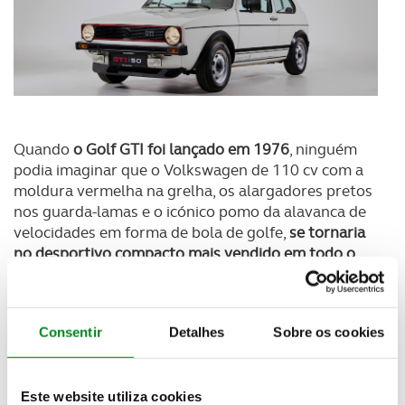
Quando
o Golf GTI foi lançado em 1976
, ninguém
podia imaginar que o Volkswagen de 110 cv com a
moldura vermelha na grelha, os alargadores pretos
nos guarda-lamas e o icónico pomo da alavanca de
velocidades em forma de bola de golfe,
se tornaria
no desportivo compacto mais vendido em todo o
mundo
. No total, saíram da linha de produção
461.690 unidades da primeira geração deste
modelo.
Consentir
Detalhes
Sobre os cookies
O que conquistou o público foi o conjunto fora do
comum:
um desportivo de alta precisão para
enfrentar, a solo, os sinuosos percursos alpinos e, ao
Este website utiliza cookies