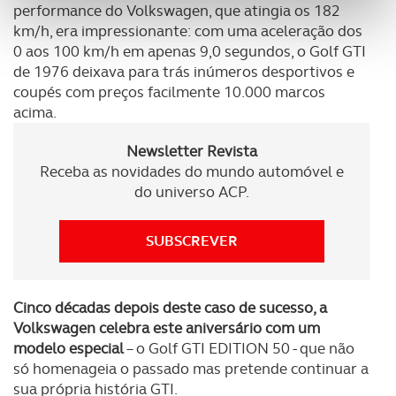
personalizar conteúdos e anúncios, para lhe proporcionar
performance do Volkswagen, que atingia os 182
funcionalidades de redes sociais, bem como para
km/h, era impressionante: com uma aceleração dos
analisar dados de navegação no nosso website.
0 aos 100 km/h em apenas 9,0 segundos, o Golf GTI
de 1976 deixava para trás inúmeros desportivos e
coupés com preços facilmente 10.000 marcos
Adicionalmente partilhamos informação, relativa à sua
acima.
utilização do nosso site de publicidade e de análise, com
parceiros e organizações na UE e em países terceiros.
Newsletter Revista
Receba as novidades do mundo automóvel e
O ACP garantirá que as transferências internacionais de
do universo ACP.
dados pessoais serão realizadas apenas com o seu
consentimento e quando tal se afigure estritamente
necessário no contexto dos serviços a prestar.
SUBSCREVER
Realçamos que o bloqueio de certo tipo de Cookies e
tecnologias similares pode ter impacto na sua
Cinco décadas depois deste caso de sucesso, a
experiência de navegação no Website e nos serviços
Volkswagen celebra este aniversário com um
disponibilizados.
modelo especial
– o Golf GTI EDITION 50 - que não
só homenageia o passado mas pretende continuar a
sua própria história GTI.
Consulte a política de cookies do site.