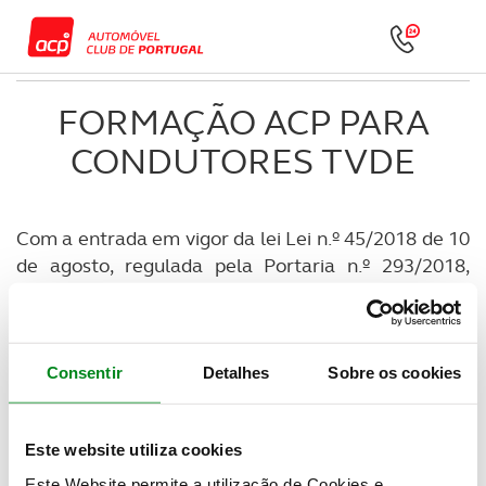
FORMAÇÃO ACP PARA
CONDUTORES TVDE
Com a entrada em vigor da lei Lei n.º 45/2018 de 10
de agosto, regulada pela Portaria n.º 293/2018,
passou a ser obrigatório que os motoristas, que
efetuem o transporte de passageiros em veículos
descaracterizados (TVDE), tenham de realizar uma
formação específica e obter a devida certificação.
Consentir
Detalhes
Sobre os cookies
Sem completar este requisito não poderão solicitar
licenciamento junto do IMT nem desenvolver essa
Este website utiliza cookies
atividade.
Este Website permite a utilização de Cookies e