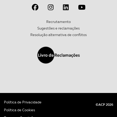
parceiros e organizações na UE e em países terceiros.
O ACP garantirá que as transferências internacionais de
Recrutamento
dados pessoais serão realizadas apenas com o seu
Sugestões e reclamações
consentimento e quando tal se afigure estritamente
Resolução alternativa de conflitos
necessário no contexto dos serviços a prestar.
Realçamos que o bloqueio de certo tipo de Cookies e
tecnologias similares pode ter impacto na sua
experiência de navegação no Website e nos serviços
disponibilizados.
Consulte a política de cookies do site.
Política de Privacidade
©ACP 2026
Política de Cookies